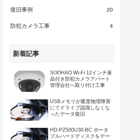
復旧事例
20
防犯カメラ工事
4
新着記事
SOOHAO Wi-Fi 12インチ液
晶付き防犯カメラアパート
管理会社へ取り付け工事
USBメモリが重度物理障害
にてドライブ認識しなくな
ったデータ復旧
HD-PZ500U30-BC ポータ
ブルハードディスクをデー