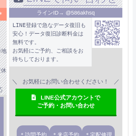
ラインID→ @586akhsq
＊
LINE登録で急なデータ復旧も
安心！データ復旧診断料金は
無料です。
お気軽にご予約、ご相談をお
番地
待ちしております。
定休
お気軽にお問い合わせください！
応
LINE公式アカウントで
ご予約・お問い合わせ
＊訪問予約
＊来店予約
＊宅配修理