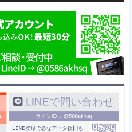
LINEで問い合わせ
ラインID→ @586akhsq
＊
LINE登録で急なデータ復旧も