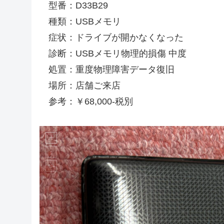
型番：D33B29
種類：USBメモリ
症状：ドライブが開かなくなった
診断：USBメモリ物理的損傷 中度
処置：重度物理障害データ復旧
場所：店舗ご来店
参考：￥68,000-税別