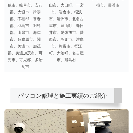
穂市、岐阜市、安八
山市、大口町、一宮
根市、長浜市
郡、大垣市、揖斐
市、岩倉市、稲沢
郡、不破郡、養老
市、清洲市、北名古
郡、羽島市、羽島
屋市、豊山町、春日
郡、山県市、海津
井市、尾張旭市、愛
市、各務原市、関
西市、あま市、津島
市、美濃市、加茂
市、弥富市、蟹江
郡、美濃加茂市、可
町、大治町、名古屋
児市、可児郡、多治
市、飛島村
見市
パソコン修理と施工実績のご紹介