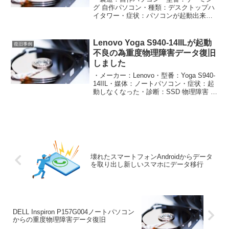
グ 自作パソコン・種類：デスクトップハ
イタワー・症状：パソコンが起動出来な
くなってご来店・診断：Windows 起動フ
ァイルの損傷・処置：理論障害データ復
旧・処置：ケースファン交換・処置：OS
Lenovo Yoga S940-14IILが起動
復旧事例
クリーンイ...
不良の為重度物理障害データ復旧
しました
・メーカー：Lenovo・型番：Yoga S940-
14IIL・媒体：ノートパソコン・症状：起
動しなくなった・診断：SSD 物理障害 軽
度・処置：データ復旧しました・参考：
￥16,000 税別#データ救出#データ復元#
データ削除#データ復旧...
壊れたスマートフォンAndroidからデータ
を取り出し新しいスマホにデータ移行
DELL Inspiron P157G004ノートパソコン
からの重度物理障害データ復旧