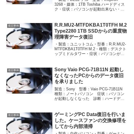
3268・媒体：1TB Toshiba ハードディス
ク・症状：パソコンが起動出来ない・診
断：ハードディスク物理損傷・処置：重
度物理障害データ復旧・販売：Buffalo
HD-NRLD2.0U3...
R.R.MU2-MTFDKBA1T0TFH M.2
復旧事例
Type2280 1TB SSDからの重度物
理障害データ復旧
・製造：ユニットコム・型番：R.R.MU2-
MTFDKBA1T0TFH M.2・種類：デスクト
ップミドルタワー・症状：パソコンが起
動出来なくなった・診断：Windows 起動
ファイル破損・処置：重度物理障害デー
タ復旧・新品：Buffalo ...
Sony Vaio PCG-71B11N 起動し
復旧事例
なくなったPCからのデータ復旧
を承りました
製造：Sony 型番：Vaio PCG-71B11N
種類：ノートパソコン 症状：パソコン
が起動しなくなった 診断：ハードディ
スク物理的損傷 軽度 処置：重度物理障
害データ復旧 処置：ハードディスクか
らの直接抽出 場所：店舗ご来店 参
ゲーミングPC Data復旧を行いま
復旧事例
考：￥...
した。ケースファンの交換修理を
してから内部清掃
・製造：自作パソコン・型番：ゲーミン