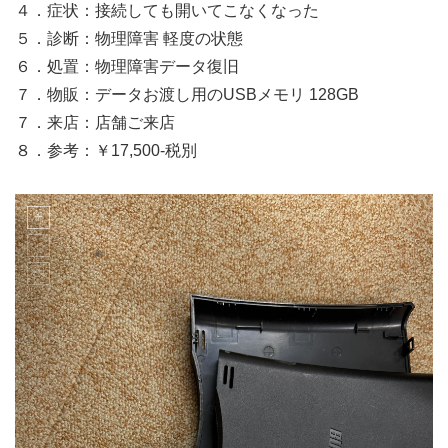
４．症状：接続しても開いてこなくなった
５．診断：物理障害 軽度の状態
６．処置：物理障害データ復旧
７．物販：データお渡し用のUSBメモリ 128GB
７．来店：店舗ご来店
８．参考：￥17,500-税別