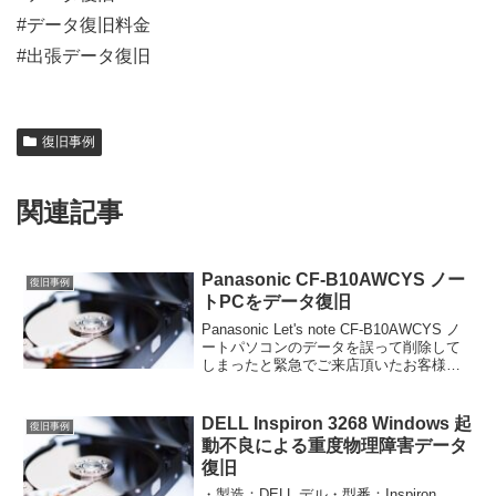
#データ復旧料金
#出張データ復旧
復旧事例
関連記事
Panasonic CF-B10AWCYS ノー
復旧事例
トPCをデータ復旧
Panasonic Let's note CF-B10AWCYS ノ
ートパソコンのデータを誤って削除して
しまったと緊急でご来店頂いたお客様の
理論障害データ復旧を行わせて頂きまし
た。・メーカー：Panasonic・機種：Let's
note ...
DELL Inspiron 3268 Windows 起
復旧事例
動不良による重度物理障害データ
復旧
・製造：DELL デル・型番：Inspiron