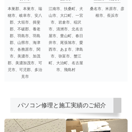
本巣郡、本巣市、瑞
江南市、扶桑町、犬
桑名市、米原市、彦
穂市、岐阜市、安八
山市、大口町、一宮
根市、長浜市
郡、大垣市、揖斐
市、岩倉市、稲沢
郡、不破郡、養老
市、清洲市、北名古
郡、羽島市、羽島
屋市、豊山町、春日
郡、山県市、海津
井市、尾張旭市、愛
市、各務原市、関
西市、あま市、津島
市、美濃市、加茂
市、弥富市、蟹江
郡、美濃加茂市、可
町、大治町、名古屋
児市、可児郡、多治
市、飛島村
見市
パソコン修理と施工実績のご紹介