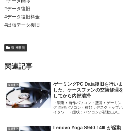
#データ削除
#データ復旧
#データ復旧料金
#出張データ復旧
復旧事例
関連記事
ゲーミングPC Data復旧を行いま
復旧事例
した。ケースファンの交換修理を
してから内部清掃
・製造：自作パソコン・型番：ゲーミン
グ 自作パソコン・種類：デスクトップハ
イタワー・症状：パソコンが起動出来な
くなってご来店・診断：Windows 起動フ
ァイルの損傷・処置：理論障害データ復
旧・処置：ケースファン交換・処置：OS
Lenovo Yoga S940-14IILが起動
復旧事例
クリーンイ...