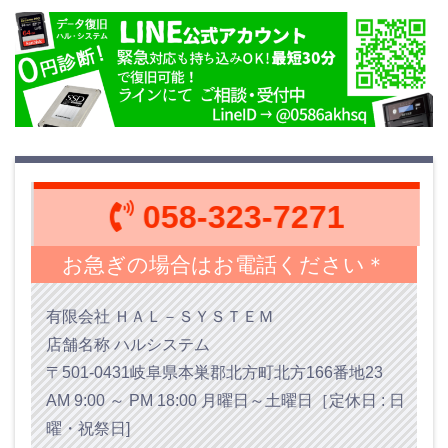
058-323-7271
お急ぎの場合はお電話ください＊
有限会社 ＨＡＬ－ＳＹＳＴＥＭ
店舗名称 ハルシステム
〒501-0431岐阜県本巣郡北方町北方166番地23
AM 9:00 ～ PM 18:00 月曜日～土曜日［定休日 : 日
曜・祝祭日]