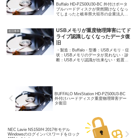
Buffalo HD-PZ500U30-BC 外付けポータ
ブルハードディスクが突然開けなくなっ
てしまったと岐阜県大垣市の企業法人様
より緊急のご依頼がありました。お客様
先へ出張訪問にて重度物理障害 ハードデ
ィスクのデータ復旧を行わせて頂きま
USBメモリが重度物理障害にてド
復旧事例
し...
ライブ認識しなくなったデータ復
旧
・製造：Buffalo・型番：USBメモリ・症
状：USBメモリのデータが見れない・診
断：USBメモリ認識が出来ない・処置：
重度物理障害 クリーンルームにて精密作
業してデータ抽出を行いました#データ救
出#データ復元#データ削除#データ復旧#
デ...
BUFFALO MiniStation HD-PZ500U3-BC
外付けハードディスク重度物理障害デー
タ復旧
NEC Lavie NS150/H 2017年モデル
Windowsのログインパスワードをロック