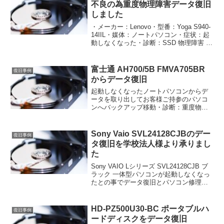
不良の為重度物理障害データ復旧
しました
・メーカー：Lenovo・型番：Yoga S940-
14IIL・媒体：ノートパソコン・症状：起
動しなくなった・診断：SSD 物理障害 軽
度・処置：データ復旧しました・参考：
￥16,000 税別#データ救出#データ復元#
データ削除#データ復旧...
富士通 AH700/5B FMVA705BR
復旧事例
からデータ復旧
起動しなくなったノートパソコンからデ
ータを取り出してお客様ご持参のパソコ
ンへバックアップ移動・診断：重度物理
障害_軽度・機種：富士通・機種：
LIFEBOOK AH AH700/5B FMVA705BR
プレミアムレッド・トレンドマイクロ
Sony Vaio SVL24128CJBのデー
復旧事例
ウ...
タ復旧を学校法人様より承りまし
た
Sony VAIO Lシリーズ SVL24128CJB ブ
ラック 一体型パソコンが起動しなくなっ
たとの事でデータ復旧とパソコン修理を
岐阜県本巣市の学校法人様よりご依頼承
りました。診断：OS Windowsが起動しな
くなった機種：Sony V...
HD-PZ500U30-BC ポータブルハ
復旧事例
ードディスクをデータ復旧