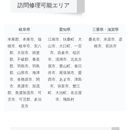
訪問修理可能エリア
岐阜県
愛知県
三重県・滋賀県
本巣郡、本巣市、瑞
江南市、扶桑町、犬
桑名市、米原市、彦
穂市、岐阜市、安八
山市、大口町、一宮
根市、長浜市
郡、大垣市、揖斐
市、岩倉市、稲沢
郡、不破郡、養老
市、清洲市、北名古
郡、羽島市、羽島
屋市、豊山町、春日
郡、山県市、海津
井市、尾張旭市、愛
市、各務原市、関
西市、あま市、津島
市、美濃市、加茂
市、弥富市、蟹江
郡、美濃加茂市、可
町、大治町、名古屋
児市、可児郡、多治
市、飛島村
見市