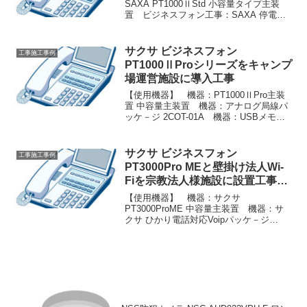
SAXA PT1000ⅡStd 小容量タイプ主装
置 ビジネスフォン工事：SAXA 停電用
ﾊﾞｯﾃﾘ- FML1208(2P) ビジネスフォン工
事：SAXA 4YB1261-1014P021 アナログ
局線パッ...
サクサ ビジネスフォン
工事施工事例
PT1000ⅡProシリーズをキャンプ
場運営施設に導入工事
【使用機器】 機器：PT1000ⅡPro主装
置 中容量主装置 機器：アナログ局線パ
ッケ－ジ 2COT-01A 機器：USBメモリ
設定保存用 PTA0336 機器：多機能電話
機 32釦 TD820 機器：カ－ルコ－ドレス
CL825(W) ...
サクサ ビジネスフォン
工事施工事例
PT3000Pro MEと壁掛け法人Wi-
Fiを宗教法人様施設に設置工事し
ました
【使用機器】 機器：サクサ
PT3000ProME 中容量主装置 機器：サ
クサ ひかり電話対応Voipパッケ－ジ
IPHO-02a 機器：サクサ 18釦多機能電話
機 TD1010(w) 11台 機器：サクサ
NETGEAR WiFi6 無線...