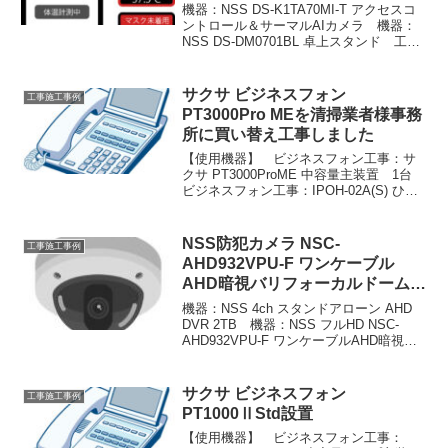
機器：NSS DS-K1TA70MI-T アクセスコ
ントロール＆サーマルAIカメラ 機器：
NSS DS-DM0701BL 卓上スタンド 工
事：搬入設置設定 場所：岐阜県各務原
市の医療法人様先#サーマルカメラ設置#
ハンディーサーマルカメラ設置...
サクサ ビジネスフォン
工事施工事例
PT3000Pro MEを清掃業者様事務
所に買い替え工事しました
【使用機器】 ビジネスフォン工事：サ
クサ PT3000ProME 中容量主装置 1台
ビジネスフォン工事：IPOH-02A(S) ひか
り電話対応VoIPパッケージ 1枚 ビジネ
スフォン工事：8ST-01A 内線(8) 増設パッ
ケージ 1枚 ...
NSS防犯カメラ NSC-
工事施工事例
AHD932VPU-F ワンケーブル
AHD暗視バリフォーカルドーム型
カメラ
機器：NSS 4ch スタンドアローン AHD
DVR 2TB 機器：NSS フルHD NSC-
AHD932VPU-F ワンケーブルAHD暗視バ
リフォーカルドーム型カメラ 機器：
NSS AHDワンケーブル用電源ユニット
4ch 機器：LG ...
サクサ ビジネスフォン
工事施工事例
PT1000ⅡStd設置
【使用機器】 ビジネスフォン工事：