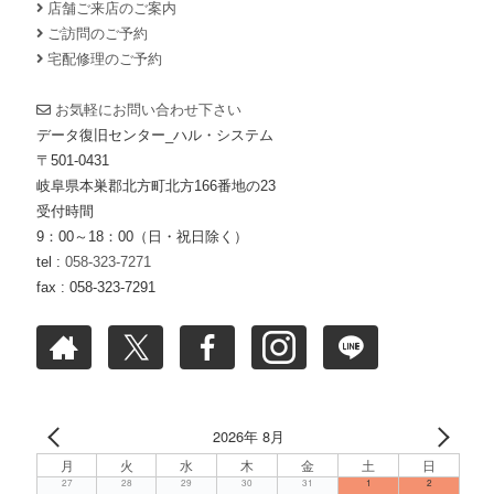
店舗ご来店のご案内
ご訪問のご予約
宅配修理のご予約
お気軽にお問い合わせ下さい
データ復旧センター_ハル・システム
〒501-0431
岐阜県本巣郡北方町北方166番地の23
受付時間
9：00～18：00（日・祝日除く）
tel :
058-323-7271
fax : 058-323-7291
2026年 8月
月
火
水
木
金
土
日
27
28
29
30
31
1
2