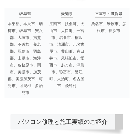
岐阜県
愛知県
三重県・滋賀県
本巣郡、本巣市、瑞
江南市、扶桑町、犬
桑名市、米原市、彦
穂市、岐阜市、安八
山市、大口町、一宮
根市、長浜市
郡、大垣市、揖斐
市、岩倉市、稲沢
郡、不破郡、養老
市、清洲市、北名古
郡、羽島市、羽島
屋市、豊山町、春日
郡、山県市、海津
井市、尾張旭市、愛
市、各務原市、関
西市、あま市、津島
市、美濃市、加茂
市、弥富市、蟹江
郡、美濃加茂市、可
町、大治町、名古屋
児市、可児郡、多治
市、飛島村
見市
パソコン修理と施工実績のご紹介