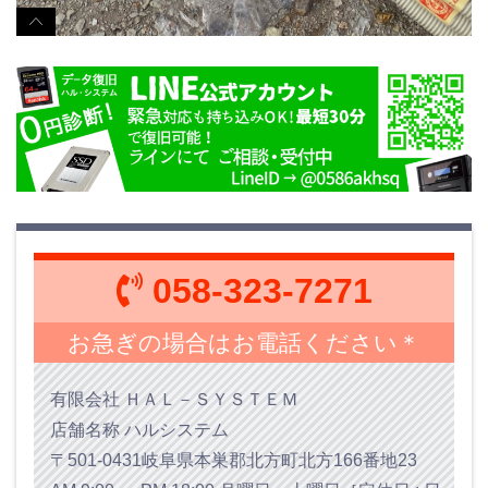
058-323-7271
お急ぎの場合はお電話ください＊
有限会社 ＨＡＬ－ＳＹＳＴＥＭ
店舗名称 ハルシステム
〒501-0431岐阜県本巣郡北方町北方166番地23