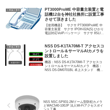
ケ－ジ IPOH-02A-S 壁掛用品 カメヨウ
ヒン-01A 停電用バッテリー 小容量内蔵
用 FML120...
PT3000ProME 中容量主装置と電
工事施工事例
話機12台を神社社務所に設置工事
させて頂きました
【使用機器】 サクサ PT3000ProME 中
容量主装置 サクサ IPOH-02A(S) ひかり
電話対応VoIPパッケージ サクサ 8SLI-
01A 単独電話増設パッケ－ジ 8回線 サ
クサ TD1010(w) 18釦多機能電話機 7台
サ...
NSS DS-K1TA70MI-T アクセスコ
工事施工事例
ントロール＆サーマルAIカメラを
設置しました
機器：NSS DS-K1TA70MI-T アクセスコ
ントロール＆サーマルAIカメラ 機器：
NSS DS-DM0701BL 卓上スタンド 機
器：YAMAHA NVR510 法人ルーター リ
モートアクセス設定 機器：NETGEAR
GS108P...
NSS NSC-SP931-2Mドーム型防犯カメラ
とWAC540-100JP 法人Wi-Fiアクセスポイ
ント工事