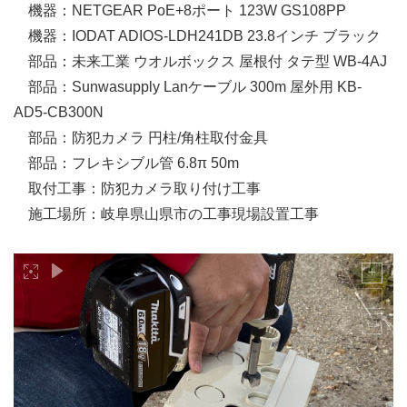
機器：NETGEAR PoE+8ポート 123W GS108PP
機器：IODAT ADIOS-LDH241DB 23.8インチ ブラック
部品：未来工業 ウオルボックス 屋根付 タテ型 WB-4AJ
部品：Sunwasupply Lanケーブル 300m 屋外用 KB-
AD5-CB300N
部品：防犯カメラ 円柱/角柱取付金具
部品：フレキシブル管 6.8π 50m
取付工事：防犯カメラ取り付け工事
施工場所：岐阜県山県市の工事現場設置工事