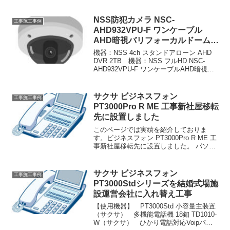
メラ 4台 機器：SOOHAO 500万画素
Wifi強化版 ドーム型カメラ 1台 工事：
電気工事（...
NSS防犯カメラ NSC-
工事施工事例
AHD932VPU-F ワンケーブル
AHD暗視バリフォーカルドーム型
カメラ
機器：NSS 4ch スタンドアローン AHD
DVR 2TB 機器：NSS フルHD NSC-
AHD932VPU-F ワンケーブルAHD暗視バ
リフォーカルドーム型カメラ 機器：
NSS AHDワンケーブル用電源ユニット
4ch 機器：LG ...
サクサ ビジネスフォン
工事施工事例
PT3000Pro R ME 工事新社屋移転
先に設置しました
このページでは実績を紹介しておりま
す。ビジネスフォン PT3000Pro R ME 工
事新社屋移転先に設置しました。 パソコ
ン、オフィス機器の販売、買取、設置、
ネットワーク設定も迅速、丁寧に行なっ
てまいります。 パソコン、 オフィス機器
サクサ ビジネスフォン
工事施工事例
の販売、買取、設置、ネットーワーク設
PT3000Stdシリーズを結婚式場施
定の際は、ぜひ弊社をご用命くださいま
設運営会社に入れ替え工事
せ。
【使用機器】 PT3000Std 小容量主装置
（サクサ） 多機能電話機 18釦 TD1010-
W（サクサ） ひかり電話対応Voipパッ