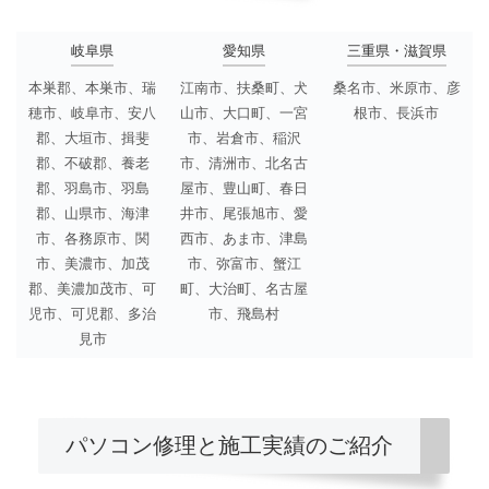
岐阜県
愛知県
三重県・滋賀県
本巣郡、本巣市、瑞
江南市、扶桑町、犬
桑名市、米原市、彦
穂市、岐阜市、安八
山市、大口町、一宮
根市、長浜市
郡、大垣市、揖斐
市、岩倉市、稲沢
郡、不破郡、養老
市、清洲市、北名古
郡、羽島市、羽島
屋市、豊山町、春日
郡、山県市、海津
井市、尾張旭市、愛
市、各務原市、関
西市、あま市、津島
市、美濃市、加茂
市、弥富市、蟹江
郡、美濃加茂市、可
町、大治町、名古屋
児市、可児郡、多治
市、飛島村
見市
パソコン修理と施工実績のご紹介