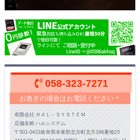
058-323-7271
お急ぎの場合はお電話ください＊
有限会社 ＨＡＬ－ＳＹＳＴＥＭ
店舗名称 ハルシステム
〒501-0431岐阜県本巣郡北方町北方166番地23