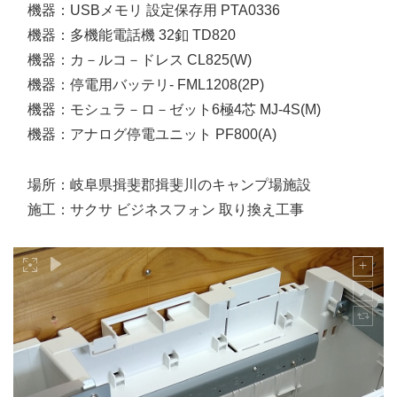
機器：USBメモリ 設定保存用 PTA0336
機器：多機能電話機 32釦 TD820
機器：カ－ルコ－ドレス CL825(W)
機器：停電用バッテリ- FML1208(2P)
機器：モシュラ－ロ－ゼット6極4芯 MJ-4S(M)
機器：アナログ停電ユニット PF800(A)
場所：岐阜県揖斐郡揖斐川のキャンプ場施設
施工：サクサ ビジネスフォン 取り換え工事