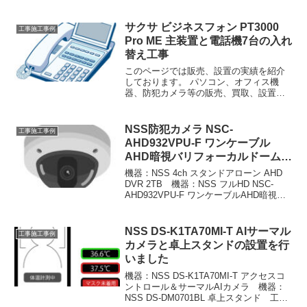
ネットワーク設定も迅速、丁寧に行なっ
てまいります。 パソコン、オフィス機
器、防犯カメラ等の販売、買取、設置、
サクサ ビジネスフォン PT3000
工事施工事例
ネットワーク設定をご検討の際は、ぜひ
Pro ME 主装置と電話機7台の入れ
弊社をご用命くださいませ。
替え工事
このページでは販売、設置の実績を紹介
しております。 パソコン、オフィス機
器、防犯カメラ等の販売、買取、設置、
ネットワーク設定も迅速、丁寧に行なっ
てまいります。 パソコン、オフィス機
器、防犯カメラ等の販売、買取、設置、
NSS防犯カメラ NSC-
工事施工事例
ネットワーク設定をご検討...
AHD932VPU-F ワンケーブル
AHD暗視バリフォーカルドーム型
カメラ
機器：NSS 4ch スタンドアローン AHD
DVR 2TB 機器：NSS フルHD NSC-
AHD932VPU-F ワンケーブルAHD暗視バ
リフォーカルドーム型カメラ 機器：
NSS AHDワンケーブル用電源ユニット
4ch 機器：LG ...
NSS DS-K1TA70MI-T AIサーマル
工事施工事例
カメラと卓上スタンドの設置を行
いました
機器：NSS DS-K1TA70MI-T アクセスコ
ントロール＆サーマルAIカメラ 機器：
NSS DS-DM0701BL 卓上スタンド 工