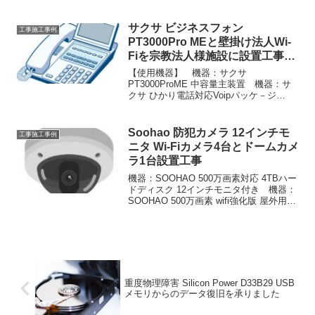
事：搬入設置設定 場所：岐阜県各務原
市の医療法人様先#サーマルカメラ設置#
ハンディーサーマルカメラ設置...
サクサ ビジネスフォン
工事施工事例
PT3000Pro MEと壁掛け法人Wi-
Fiを宗教法人様施設に設置工事し
ました
【使用機器】 機器：サクサ
PT3000ProME 中容量主装置 機器：サ
クサ ひかり電話対応Voipパッケ－ジ
IPHO-02a 機器：サクサ 18釦多機能電話
機 TD1010(w) 11台 機器：サクサ
NETGEAR WiFi6 無線...
Soohao 防犯カメラ 12インチモ
工事施工事例
ニタ Wi-Fiカメラ4台とドームカメ
ラ1台設置工事
機器：SOOHAO 500万画素対応 4TBハー
ドディスク 12インチモニタ付き 機器：
SOOHAO 500万画素 wifi強化版 屋外用カ
メラ 4台 機器：SOOHAO 500万画素
Wifi強化版 ドーム型カメラ 1台 工事：
電気工事（...
重度物理障害 Silicon Power D33B29 USB
メモリからのデータ復旧を承りました